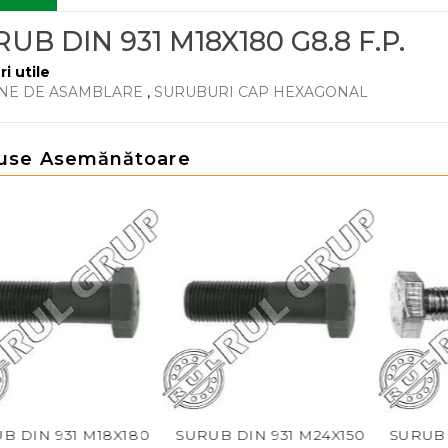
UB DIN 931 M18X180 G8.8 F.P.
ri utile
NE DE ASAMBLARE
,
SURUBURI CAP HEXAGONAL
use Asemănătoare
B DIN 931 M18X180
SURUB DIN 931 M24X150
SURUB 