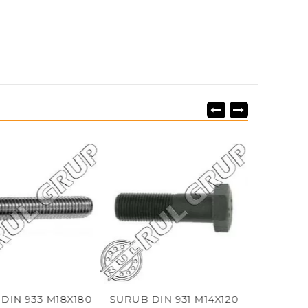
DIN 933 M18X180
SURUB DIN 931 M14X120
SURUB DI