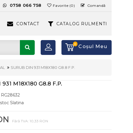
:
0758 066 758
Favorite (0)
Comandă
CONTACT
CATALOG RULMENTI
0
Coşul Meu
AL
SURUB DIN 931 M18X180 G8.8 F.P.
931 M18X180 G8.8 F.P.
RG28632
 stoc Slatina
RON
Fără TVA: 10,33 RON