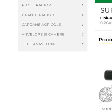
PIESE TRACTOR
SUR
TIRANTI TRACTOR
Link-u
ORGA
CARDANE AGRICOLE
ANVELOPE SI CAMERE
Prod
ULEI SI VASELINA
RUB DIN 931 M14X120
SURUB DIN 931 M24X120
SURU