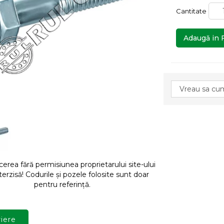
Cantitate
Adaugă in 
rea fără permisiunea proprietarului site-ului
terzisă! Codurile și pozele folosite sunt doar
pentru referință.
iere