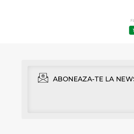
G10.9 F.P.
G10.9 F.P.
6,00 RON
18,00 RON
Fără TVA: 4,96 RON
Fără TVA: 14,88 RON
F
Adaugă în Coş
Adaugă în Coş
ABONEAZA-TE LA NEW