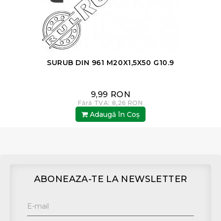
SURUB DIN 961 M20X1,5X50 G10.9
9,99 RON
Fără TVA: 8,26 RON
Adaugă în Coş
ABONEAZA-TE LA NEWSLETTER