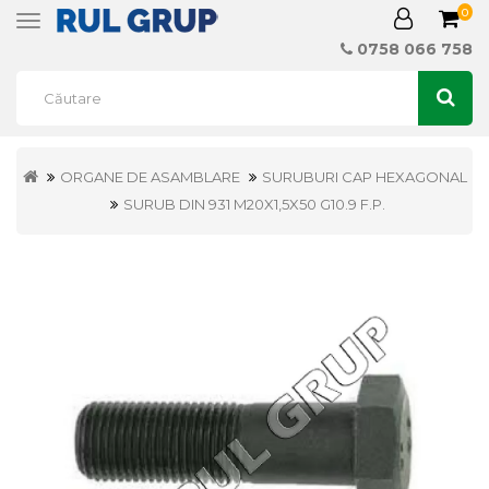
0
Toggle
navigation
0758 066 758
ORGANE DE ASAMBLARE
SURUBURI CAP HEXAGONAL
SURUB DIN 931 M20X1,5X50 G10.9 F.P.