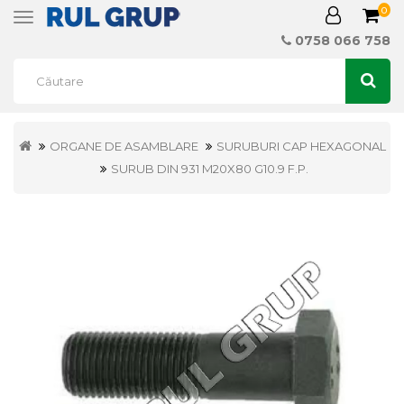
0
Toggle
navigation
0758 066 758
ORGANE DE ASAMBLARE
SURUBURI CAP HEXAGONAL
SURUB DIN 931 M20X80 G10.9 F.P.