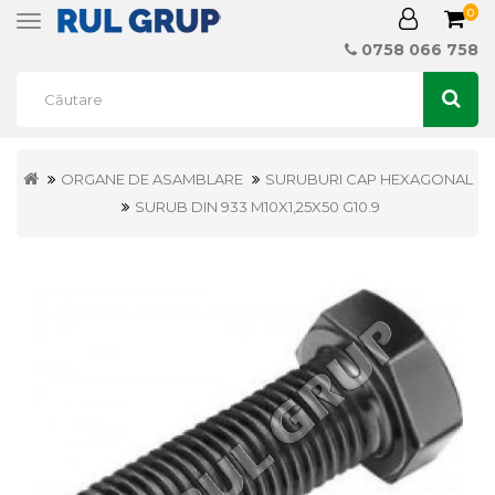
0
Toggle
navigation
0758 066 758
ORGANE DE ASAMBLARE
SURUBURI CAP HEXAGONAL
SURUB DIN 933 M10X1,25X50 G10.9