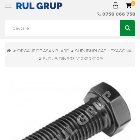
0
Toggle
navigation
0758 066 758
ORGANE DE ASAMBLARE
SURUBURI CAP HEXAGONAL
SURUB DIN 933 M10X20 G10.9