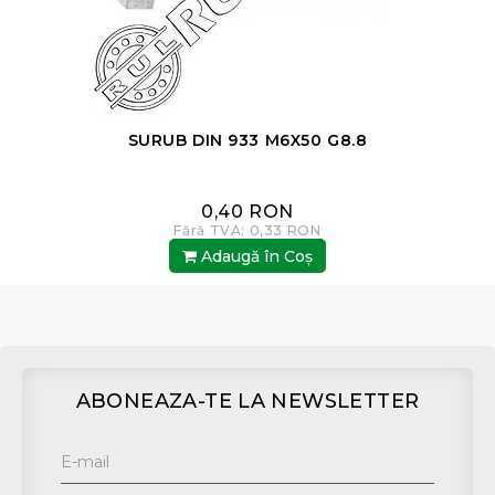
SURUB DIN 933 M6X50 G8.8
0,40 RON
Fără TVA: 0,33 RON
Adaugă în Coş
ABONEAZA-TE LA NEWSLETTER