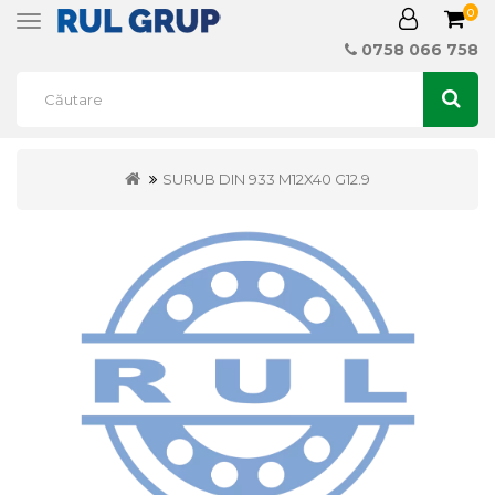
0
Toggle
navigation
0758 066 758
SURUB DIN 933 M12X40 G12.9