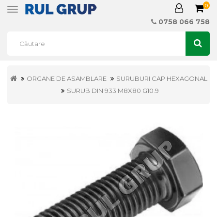
0
Toggle
navigation
0758 066 758
ORGANE DE ASAMBLARE
SURUBURI CAP HEXAGONAL
SURUB DIN 933 M8X80 G10.9