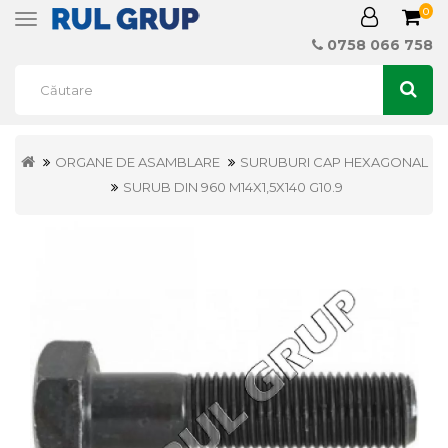
0
Toggle
navigation
0758 066 758
ORGANE DE ASAMBLARE
SURUBURI CAP HEXAGONAL
SURUB DIN 960 M14X1,5X140 G10.9