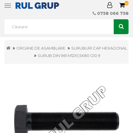
0
Toggle
navigation
0758 066 758
ORGANE DE ASAMBLARE
SURUBURI CAP HEXAGONAL
SURUB DIN 961 M12X1,5X80 G10.9