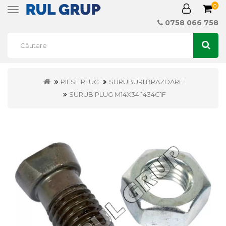
0
Toggle
navigation
0758 066 758
PIESE PLUG
SURUBURI BRAZDARE
SURUB PLUG M14X34 1434C1F