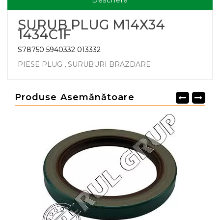
Descriere
SURUB PLUG M14X34
1434C1F
S78750 5940332 013332
PIESE PLUG
,
SURUBURI BRAZDARE
Produse Asemănătoare