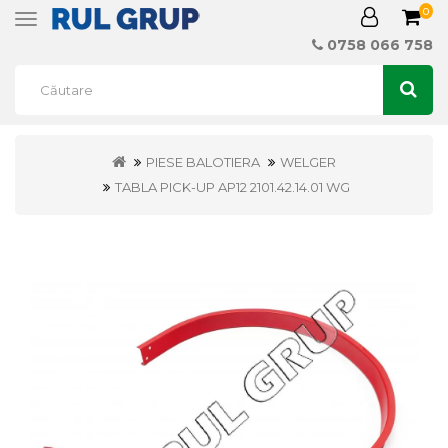
0
Toggle
navigation
0758 066 758
PIESE BALOTIERA
WELGER
TABLA PICK-UP AP12 2101.42.14.01 WG