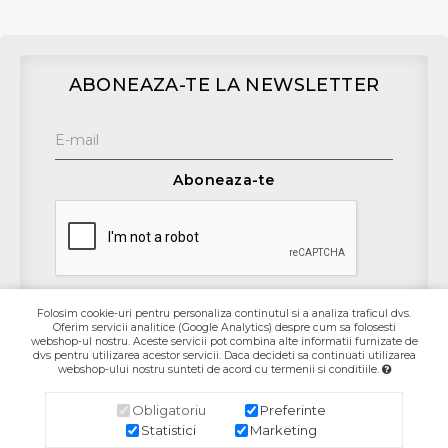
ABONEAZA-TE LA NEWSLETTER
Aboneaza-te
Folosim cookie-uri pentru personaliza continutul si a analiza traficul dvs.
Oferim servicii analitice (Google Analytics) despre cum sa folosesti
Contact
webshop-ul nostru. Aceste servicii pot combina alte informatii furnizate de
dvs pentru utilizarea acestor servicii. Daca decideti sa continuati utilizarea
webshop-ului nostru sunteti de acord cu termenii si conditiile.
Informaţii
Obligatoriu
Preferinte
Contul Meu
Statistici
Marketing