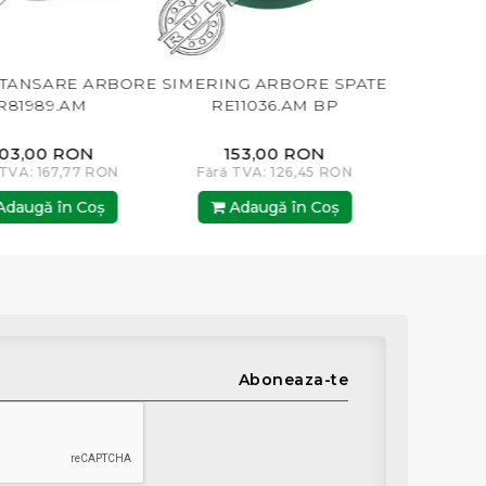
 ARBORE
SIMERING ARBORE SPATE
TABLA PICK-UP 59
M
RE11036.AM BP
MASCAR
ON
153,00 RON
59,00 RON
7 RON
Fără TVA: 126,45 RON
Fără TVA: 48,76 
Coş
Adaugă în Coş
Adaugă în Co
Aboneaza-te