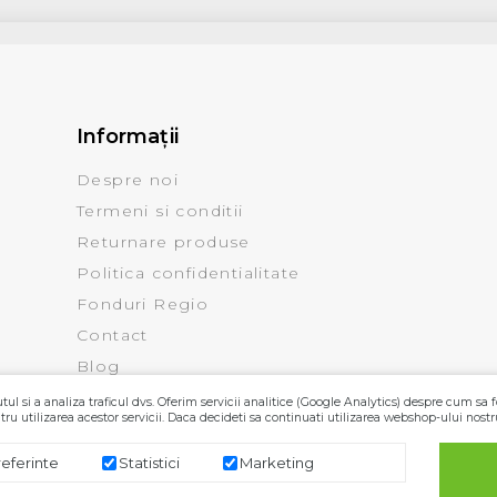
Informaţii
Despre noi
Termeni si conditii
Returnare produse
Politica confidentialitate
Fonduri Regio
Contact
Blog
ul si a analiza traficul dvs. Oferim servicii analitice (Google Analytics) despre cum sa f
ru utilizarea acestor servicii. Daca decideti sa continuati utilizarea webshop-ului nostr
referinte
Statistici
Marketing