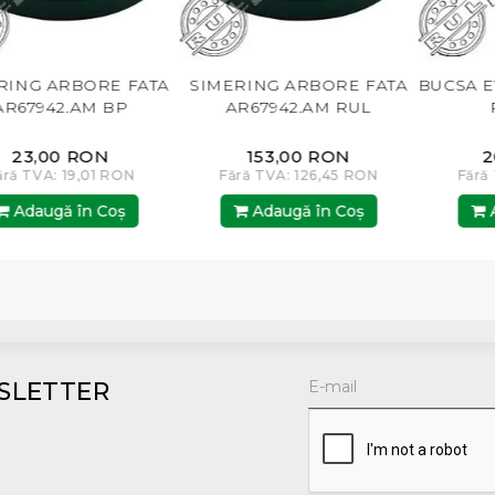
ORE FATA
SIMERING ARBORE FATA
BUCSA ETANSARE
AM BP
AR67942.AM RUL
R81989.A
RON
153,00 RON
203,00 R
,01 RON
Fără TVA: 126,45 RON
Fără TVA: 167,7
n Coş
Adaugă în Coş
Adaugă în 
SLETTER