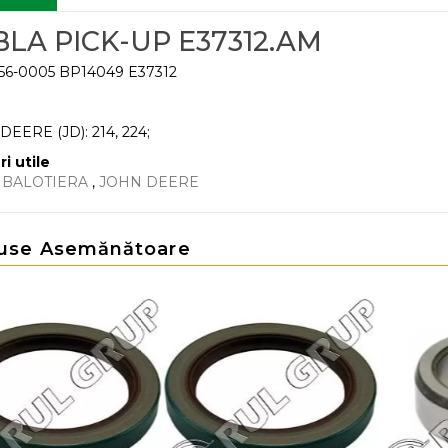
BLA PICK-UP E37312.AM
 56-0005 BP14049 E37312
EERE (JD): 214, 224;
ri utile
 BALOTIERA
,
JOHN DEERE
use Asemănătoare