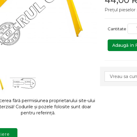
44,00 
Prețul pieselor
Cantitate
Adaugă in 
rea fără permisiunea proprietarului site-ului
terzisă! Codurile și pozele folosite sunt doar
pentru referință.
iere