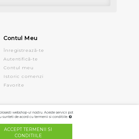
Contul Meu
Înregistrează-te
Autentifică-te
Contul meu
Istoric comenzi
Favorite
olosesti webshop-ul nostru. Aceste servicii pot
u sunteti de acord cu termenii si conditiile.
ACCEPT TERMENII SI
CONDITIILE