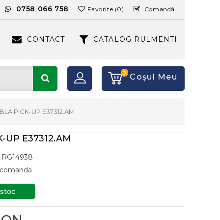
:
0758 066 758
Favorite (0)
Comandă
CONTACT
CATALOG RULMENTI
0
Coşul Meu
BLA PICK-UP E37312.AM
K-UP E37312.AM
RG14938
a comanda
 stoc