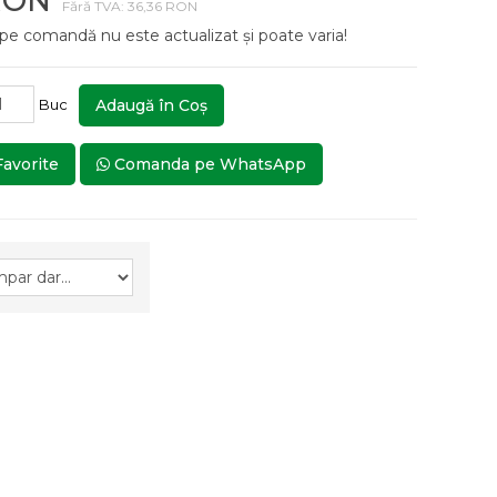
RON
Fără TVA: 36,36 RON
 pe comandă nu este actualizat și poate varia!
Buc
Adaugă în Coş
Favorite
Comanda pe WhatsApp