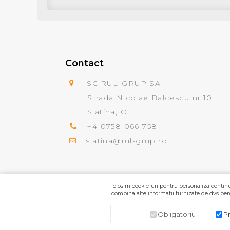
Contact
SC.RUL-GRUP.SA
Strada Nicolae Balcescu nr.10
Slatina, Olt
+4 0758 066 758
slatina@rul-grup.ro
Folosim cookie-uri pentru personaliza continut
combina alte informatii furnizate de dvs pent
Obligatoriu
P
SC.RUL-GRUP.SA
© 2026