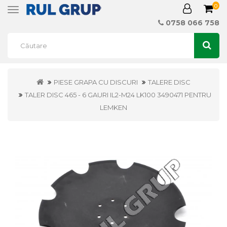
0
Toggle
navigation
0758 066 758
PIESE GRAPA CU DISCURI
TALERE DISC
TALER DISC 465 - 6 GAURI IL2-M24 LK100 3490471 PENTRU
LEMKEN