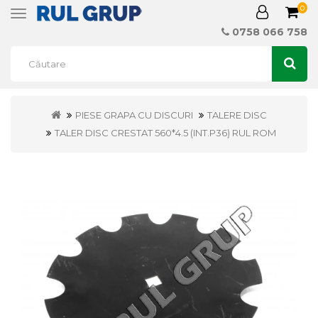
0
Toggle
navigation
0758 066 758
PIESE GRAPA CU DISCURI
TALERE DISC
TALER DISC CRESTAT 560*4.5 (INT.P36) RUL ROM