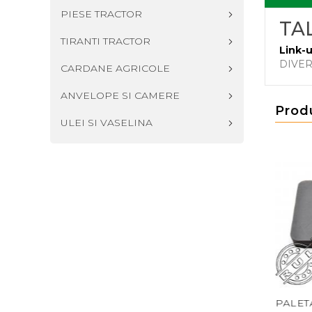
PIESE TRACTOR
TA
TIRANTI TRACTOR
Link-u
DIVE
CARDANE AGRICOLE
ANVELOPE SI CAMERE
Prod
ULEI SI VASELINA
B LAMA 84429099
CARCASA 646552 CL
PALETA C