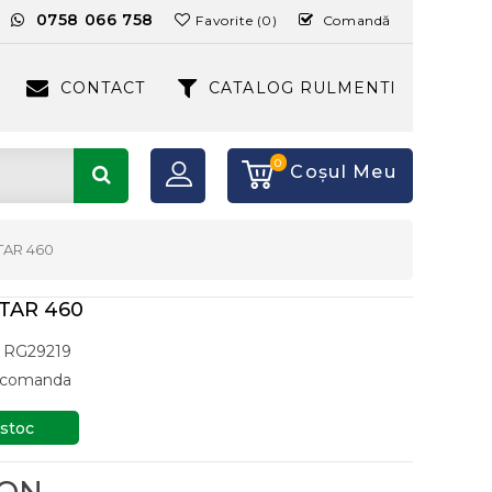
:
0758 066 758
Favorite (0)
Comandă
CONTACT
CATALOG RULMENTI
0
Coşul Meu
TAR 460
TAR 460
RG29219
a comanda
 stoc