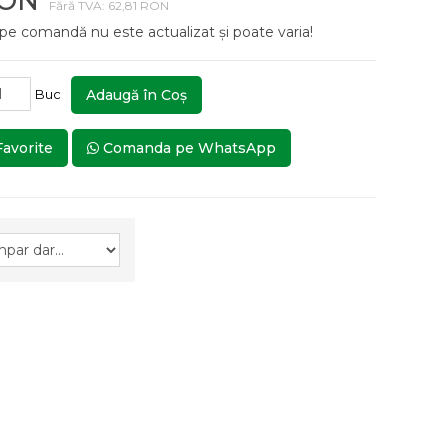
RON
Fără TVA: 62,81 RON
 pe comandă nu este actualizat și poate varia!
Buc
Adaugă în Coş
Favorite
Comanda pe WhatsApp