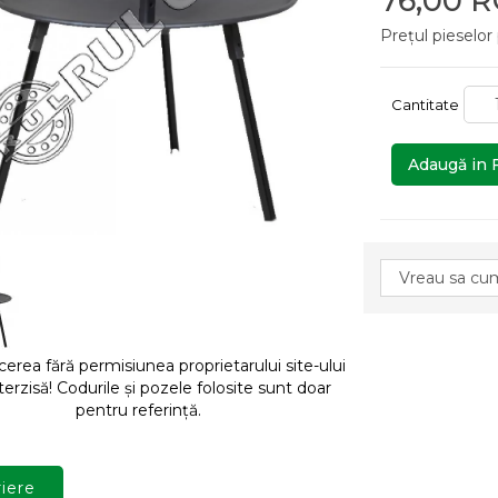
76,00 
Prețul pieselor
Cantitate
Adaugă in 
rea fără permisiunea proprietarului site-ului
terzisă! Codurile și pozele folosite sunt doar
pentru referință.
iere