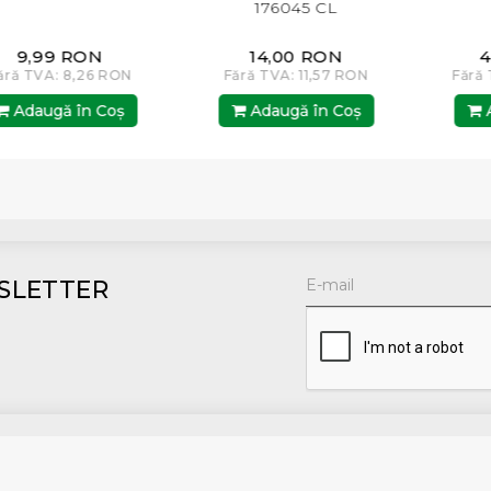
176045 CL
9,99 RON
14,00 RON
460
 TVA: 8,26 RON
Fără TVA: 11,57 RON
Fără TVA
daugă în Coş
Adaugă în Coş
Adau
SLETTER