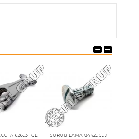
A 626931 CL
SURUB LAMA 84429099
CARCASA 