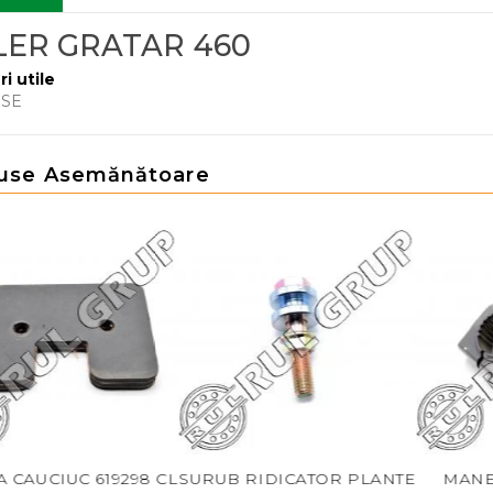
LER GRATAR 460
ri utile
RSE
use Asemănătoare
AUCIUC 619298 CL
SURUB RIDICATOR PLANTE
MANECUT