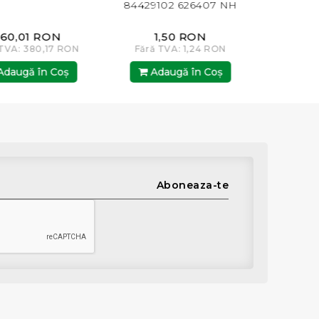
84429102 626407 NH
,01 RON
1,50 RON
381,0
: 380,17 RON
Fără TVA: 1,24 RON
Fără TVA: 
gă în Coş
Adaugă în Coş
Adaugă
Aboneaza-te