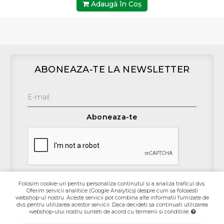
Adaugă în Coş
ABONEAZA-TE LA NEWSLETTER
Aboneaza-te
Folosim cookie-uri pentru personaliza continutul si a analiza traficul dvs.
Oferim servicii analitice (Google Analytics) despre cum sa folosesti
Contact
webshop-ul nostru. Aceste servicii pot combina alte informatii furnizate de
dvs pentru utilizarea acestor servicii. Daca decideti sa continuati utilizarea
webshop-ului nostru sunteti de acord cu termenii si conditiile.
Informaţii