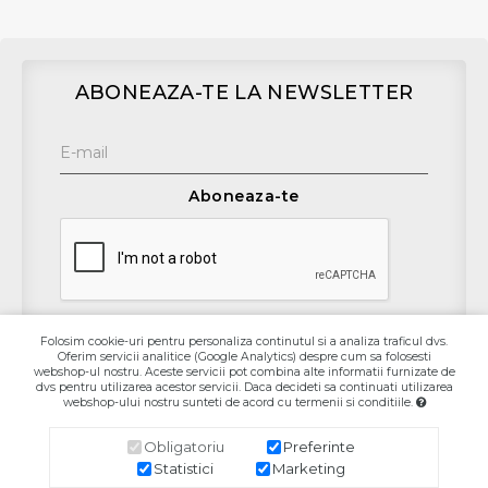
ABONEAZA-TE LA NEWSLETTER
Aboneaza-te
Folosim cookie-uri pentru personaliza continutul si a analiza traficul dvs.
Oferim servicii analitice (Google Analytics) despre cum sa folosesti
Contact
webshop-ul nostru. Aceste servicii pot combina alte informatii furnizate de
dvs pentru utilizarea acestor servicii. Daca decideti sa continuati utilizarea
webshop-ului nostru sunteti de acord cu termenii si conditiile.
Informaţii
Obligatoriu
Preferinte
Contul Meu
Statistici
Marketing