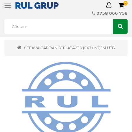
0
Toggle
navigation
0758 066 758
TEAVA CARDAN STELATA S10 (EXT+INT) 1M UTB