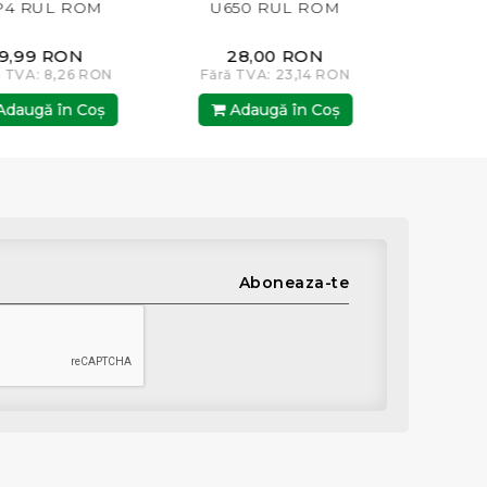
RUL ROM
U650 RUL ROM
38.61.14
99 RON
28,00 RON
8,00
A: 8,26 RON
Fără TVA: 23,14 RON
Fără TVA:
gă în Coş
Adaugă în Coş
Adaugă
Aboneaza-te