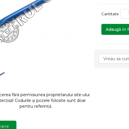
Cantitate
Adaugă in 
rea fără permisiunea proprietarului site-ului
terzisă! Codurile și pozele folosite sunt doar
pentru referință.
iere