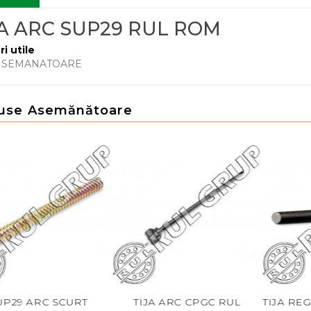
JA ARC SUP29 RUL ROM
ri utile
E SEMANATOARE
use Asemănătoare
9 ARC SCURT
TIJA ARC CPGC RUL
TIJA REGL