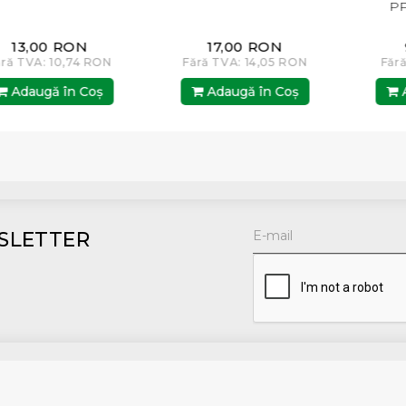
PP4 
3,00 RON
17,00 RON
9,
TVA: 10,74 RON
Fără TVA: 14,05 RON
Fără TV
daugă în Coş
Adaugă în Coş
Adau
SLETTER