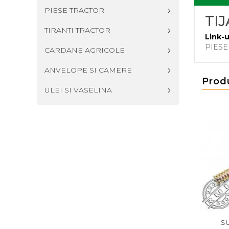
PIESE TRACTOR
TI
TIRANTI TRACTOR
Link-u
PIES
CARDANE AGRICOLE
ANVELOPE SI CAMERE
Prod
ULEI SI VASELINA
A TIJA REGLABILA
BOLT TIJA REGLABILA U650
SUP2