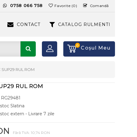
:
0758 066 758
Favorite (0)
Comandă
CONTACT
CATALOG RULMENTI
0
Coşul Meu
C SUP29 RUL ROM
SUP29 RUL ROM
RG29481
 stoc Slatina
stoc extern - Livrare 7 zile
RON
Fără TVA: 10,74 RON