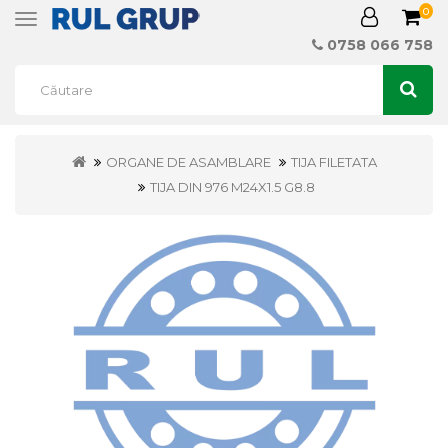
0
Toggle
navigation
0758 066 758
ORGANE DE ASAMBLARE
TIJA FILETATA
TIJA DIN 976 M24X1.5 G8.8