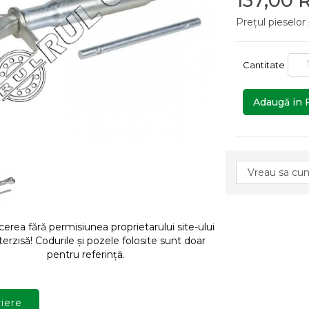
137,00
Prețul pieselor
Cantitate
Adaugă in 
rea fără permisiunea proprietarului site-ului
terzisă! Codurile și pozele folosite sunt doar
pentru referință.
iere