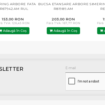
ATA
BUCSA ETANSARE ARBORE
SIMERING ARBORE SPA
R81989.AM
RE11036.AM BP
203,00 RON
153,00 RON
N
Fără TVA: 167,77 RON
Fără TVA: 126,45 RON
Adaugă în Coş
Adaugă în Coş
SLETTER