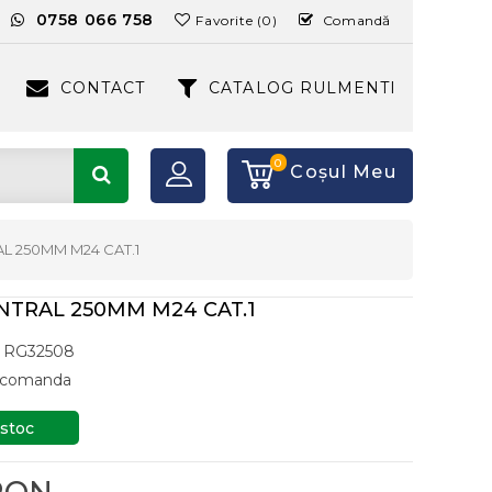
:
0758 066 758
Favorite (0)
Comandă
CONTACT
CATALOG RULMENTI
0
Coşul Meu
AL 250MM M24 CAT.1
NTRAL 250MM M24 CAT.1
RG32508
a comanda
 stoc