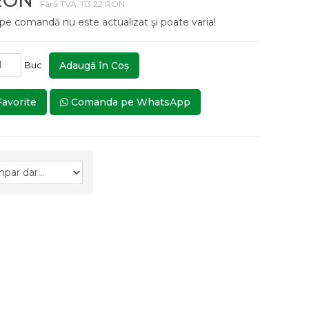
 RON
Fără TVA: 113,22 RON
 pe comandă nu este actualizat și poate varia!
Buc
Adaugă în Coş
Favorite
Comanda pe WhatsApp