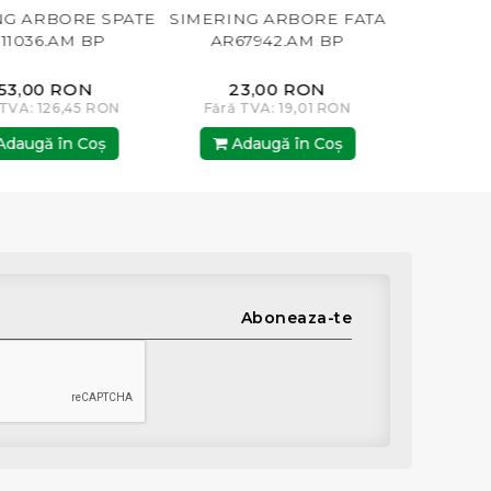
TE
SIMERING ARBORE FATA
SIMERING ARBORE FATA
AR67942.AM BP
AR67942.AM RUL
23,00 RON
153,00 RON
Fără TVA: 19,01 RON
Fără TVA: 126,45 RON
Adaugă în Coş
Adaugă în Coş
Aboneaza-te