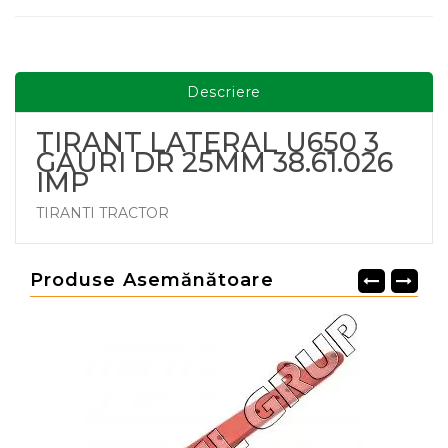
Descriere
TIRANT LATERAL U650 3
GAURI DR 25MM 38.61.026
IMP
TIRANTI TRACTOR
Produse Asemănătoare