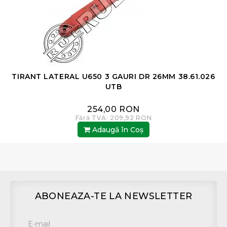
TIRANT LATERAL U650 3 GAURI DR 26MM 38.61.026
T
UTB
254,00 RON
Fără TVA: 209,92 RON
Adaugă în Coş
ABONEAZA-TE LA NEWSLETTER