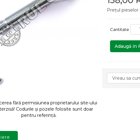
158,00
Prețul pieselor
Cantitate
Adaugă in 
rea fără permisiunea proprietarului site-ului
terzisă! Codurile și pozele folosite sunt doar
pentru referință.
iere