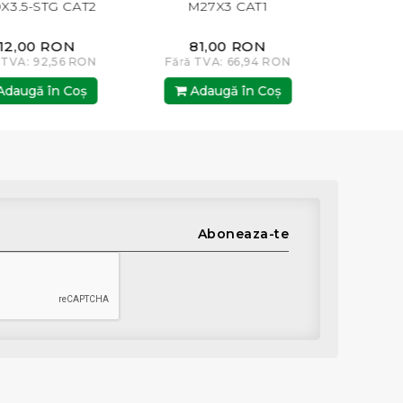
5-STG CAT2
M27X3 CAT1
D540
,00 RON
81,00 RON
142,0
A: 92,56 RON
Fără TVA: 66,94 RON
Fără TVA: 
gă în Coş
Adaugă în Coş
Adaugă
Aboneaza-te