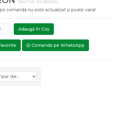
 RON
Fără TVA: 130,58 RON
 pe comandă nu este actualizat și poate varia!
Adaugă în Coş
Favorite
Comanda pe WhatsApp