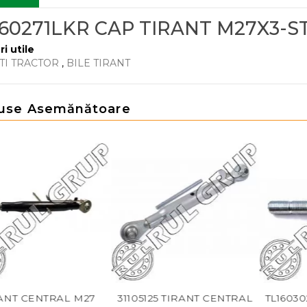
160271LKR CAP TIRANT M27X3-S
ri utile
TI TRACTOR
,
BILE TIRANT
use Asemănătoare
T CENTRAL M27
31105125 TIRANT CENTRAL
TL160302L