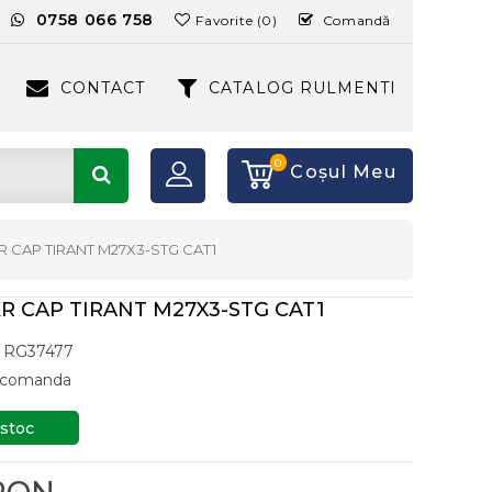
:
0758 066 758
Favorite (0)
Comandă
CONTACT
CATALOG RULMENTI
0
Coşul Meu
KR CAP TIRANT M27X3-STG CAT1
KR CAP TIRANT M27X3-STG CAT1
RG37477
a comanda
 stoc