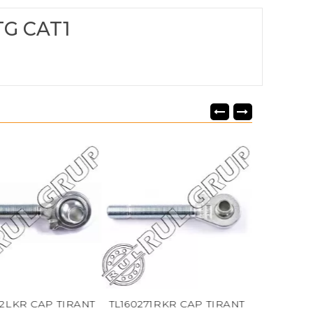
TG CAT1
KR CAP TIRANT
TL160271RKR CAP TIRANT
TIRANT CEN