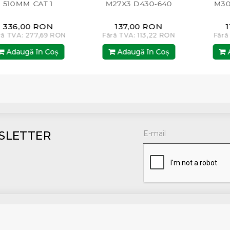
0MM CAT 1
M27X3 D430-640
M30X3.
36,00 RON
137,00 RON
112
TVA: 277,69 RON
Fără TVA: 113,22 RON
Fără TV
daugă în Coş
Adaugă în Coş
Adau
SLETTER