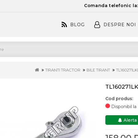
Comanda telefonic la
BLOG
DESPRE NOI
TIRANTI TRACTOR
BILE TIRANT
TL160271L
TL160271L
Cod produs:
Disponibil l
Alerta