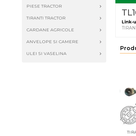
PIESE TRACTOR
TL
TIRANTI TRACTOR
Link-u
TIRAN
CARDANE AGRICOLE
ANVELOPE SI CAMERE
Prod
ULEI SI VASELINA
271RKR CAP TIRANT
TIRANT CENTRAL M27X3
TIRAN