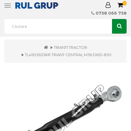
0
Toggle
navigation
0758 066 758
TIRANTI TRACTOR
TL4503633KR TIRANT CENTRAL M36 D610-830