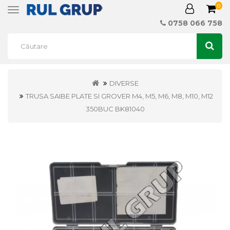
0
Toggle
navigation
0758 066 758
DIVERSE
TRUSA SAIBE PLATE SI GROVER M4, M5, M6, M8, M10, M12
350BUC BK81040