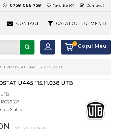
:
0758 066 758
Favorite (0)
Comandă
CONTACT
CATALOG RULMENTI
0
Coşul Meu
 TERMOSTAT U445 115.11.038 UTB
STAT U445 115.11.038 UTB
UTB
RG29657
 stoc Slatina
RON
Fără TVA: 9,92 RON