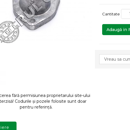
Cantitate
Adaugă in 
rea fără permisiunea proprietarului site-ului
terzisă! Codurile și pozele folosite sunt doar
pentru referință.
iere