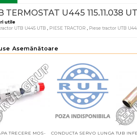
 TERMOSTAT U445 115.11.038 U
ri utile
tractor UTB U445 UTB
,
PIESE TRACTOR
,
Piese tractor UTB U44
use Asemănătoare
 TRECERE MOS-
CONDUCTA SERVO LUNGA
TUB INFER