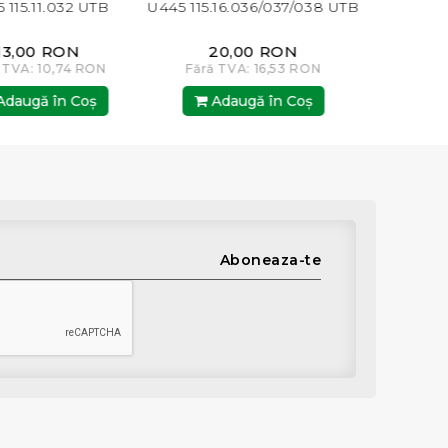
5.11.032 UTB
U445 115.16.036/037/038 UTB
BABA(CON) 3
U
00 RON
20,00 RON
20,0
A: 10,74 RON
Fără TVA: 16,53 RON
Fără TVA:
gă în Coş
Adaugă în Coş
Adaugă
Aboneaza-te