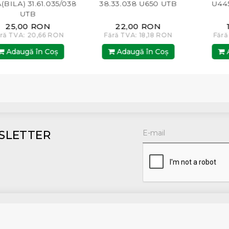
A) 31.61.035/038
38.33.038 U650 UTB
U445 11
UTB
5,00 RON
22,00 RON
13,
TVA: 20,66 RON
Fără TVA: 18,18 RON
Fără TV
daugă în Coş
Adaugă în Coş
Adau
SLETTER