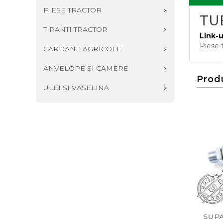
PIESE TRACTOR
TUB
TIRANTI TRACTOR
Link-u
Piese 
CARDANE AGRICOLE
ANVELOPE SI CAMERE
Prod
ULEI SI VASELINA
UCTE INJECTOARE
SUPAPA TRECERE MOS-
SUPAPA