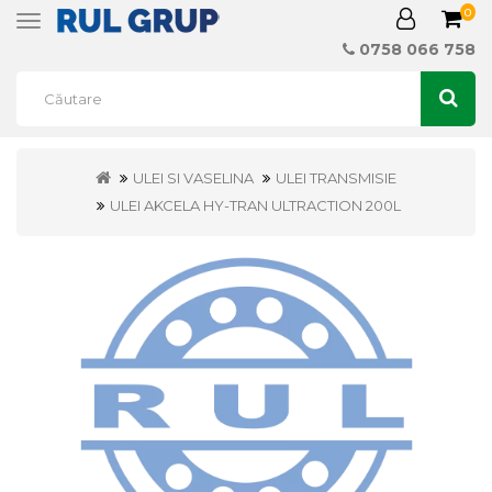
0
Toggle
navigation
0758 066 758
ULEI SI VASELINA
ULEI TRANSMISIE
ULEI AKCELA HY-TRAN ULTRACTION 200L