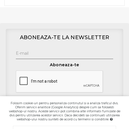
ABONEAZA-TE LA NEWSLETTER
Aboneaza-te
Folosim cookie-uri pentru personaliza continutul si a analiza traficul dvs.
Oferim servicii analitice (Google Analytics) despre cum sa folosesti
Contact
webshop-ul nostru. Aceste servicii pot combina alte informatii furnizate de
dvs pentru utilizarea acestor servicii. Daca decideti sa continuati utilizarea
webshop-ului nostru sunteti de acord cu termenii si conditiile.
Informaţii