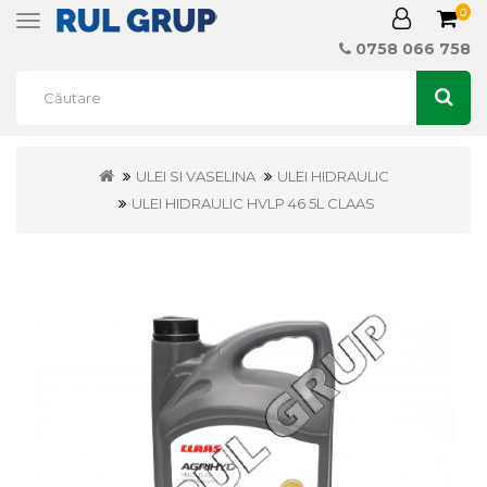
0
Toggle
navigation
0758 066 758
ULEI SI VASELINA
ULEI HIDRAULIC
ULEI HIDRAULIC HVLP 46 5L CLAAS