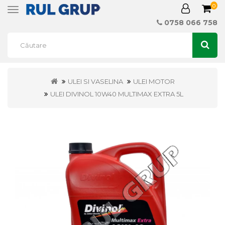
0
Toggle
navigation
0758 066 758
ULEI SI VASELINA
ULEI MOTOR
ULEI DIVINOL 10W40 MULTIMAX EXTRA 5L