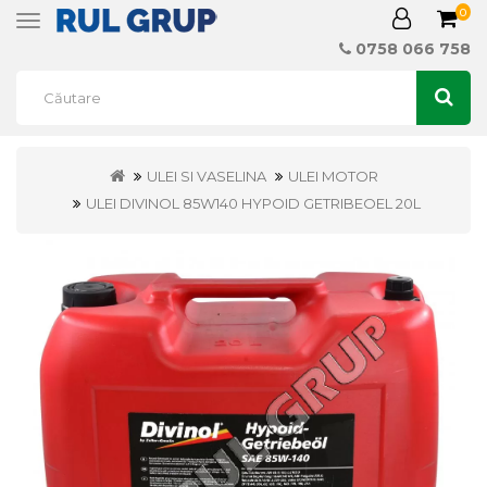
0
Toggle
navigation
0758 066 758
ULEI SI VASELINA
ULEI MOTOR
ULEI DIVINOL 85W140 HYPOID GETRIBEOEL 20L