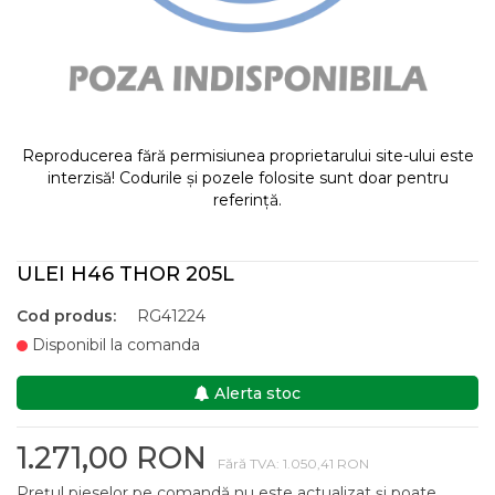
Reproducerea fără permisiunea proprietarului site-ului este
interzisă! Codurile și pozele folosite sunt doar pentru
referință.
ULEI H46 THOR 205L
Cod produs:
RG41224
Disponibil la comanda
Alerta stoc
1.271,00 RON
Fără TVA: 1.050,41 RON
Prețul pieselor pe comandă nu este actualizat și poate