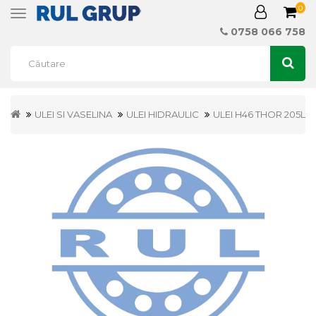
0
Toggle
navigation
0758 066 758
ULEI SI VASELINA
ULEI HIDRAULIC
ULEI H46 THOR 205L