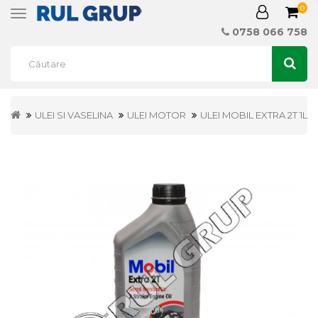
0
Toggle
navigation
0758 066 758
ULEI SI VASELINA
ULEI MOTOR
ULEI MOBIL EXTRA 2T 1L