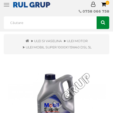
0
Toggle
navigation
0758 066 758
ULEI SI VASELINA
ULEI MOTOR
ULEI MOBIL SUPER 1000X1 15W40 DSL 5L