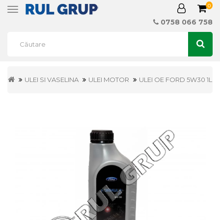
0
Toggle
navigation
0758 066 758
ULEI SI VASELINA
ULEI MOTOR
ULEI OE FORD 5W30 1L