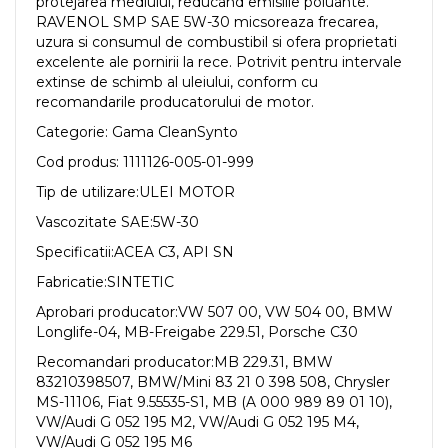
protejarea mediului, reducand emisiile poluante.
RAVENOL SMP SAE 5W-30 micsoreaza frecarea,
uzura si consumul de combustibil si ofera proprietati
excelente ale pornirii la rece. Potrivit pentru intervale
extinse de schimb al uleiului, conform cu
recomandarile producatorului de motor.
Categorie: Gama CleanSynto
Cod produs: 1111126-005-01-999
Tip de utilizare:ULEI MOTOR
Vascozitate SAE:5W-30
Specificatii:ACEA C3, API SN
Fabricatie:SINTETIC
Aprobari producator:VW 507 00, VW 504 00, BMW
Longlife-04, MB-Freigabe 229.51, Porsche C30
Recomandari producator:MB 229.31, BMW
83210398507, BMW/Mini 83 21 0 398 508, Chrysler
MS-11106, Fiat 9.55535-S1, MB (A 000 989 89 01 10),
VW/Audi G 052 195 M2, VW/Audi G 052 195 M4,
VW/Audi G 052 195 M6