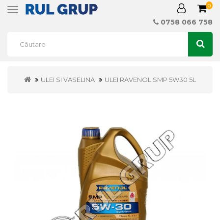
0
Toggle
navigation
0758 066 758
ULEI SI VASELINA
ULEI RAVENOL SMP 5W30 5L