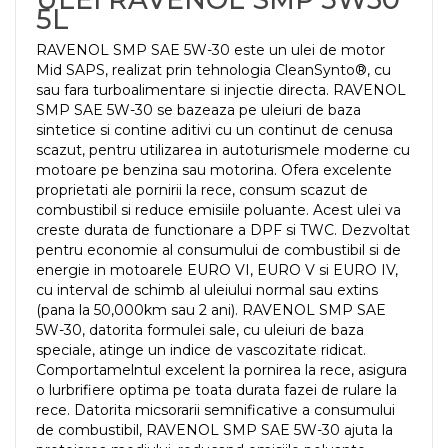
5L
RAVENOL SMP SAE 5W-30 este un ulei de motor
Mid SAPS, realizat prin tehnologia CleanSynto®, cu
sau fara turboalimentare si injectie directa. RAVENOL
SMP SAE 5W-30 se bazeaza pe uleiuri de baza
sintetice si contine aditivi cu un continut de cenusa
scazut, pentru utilizarea in autoturismele moderne cu
motoare pe benzina sau motorina. Ofera excelente
proprietati ale pornirii la rece, consum scazut de
combustibil si reduce emisiile poluante. Acest ulei va
creste durata de functionare a DPF si TWC. Dezvoltat
pentru economie al consumului de combustibil si de
energie in motoarele EURO VI, EURO V si EURO IV,
cu interval de schimb al uleiului normal sau extins
(pana la 50,000km sau 2 ani). RAVENOL SMP SAE
5W-30, datorita formulei sale, cu uleiuri de baza
speciale, atinge un indice de vascozitate ridicat.
Comportamelntul excelent la pornirea la rece, asigura
o lurbrifiere optima pe toata durata fazei de rulare la
rece. Datorita micsorarii semnificative a consumului
de combustibil, RAVENOL SMP SAE 5W-30 ajuta la