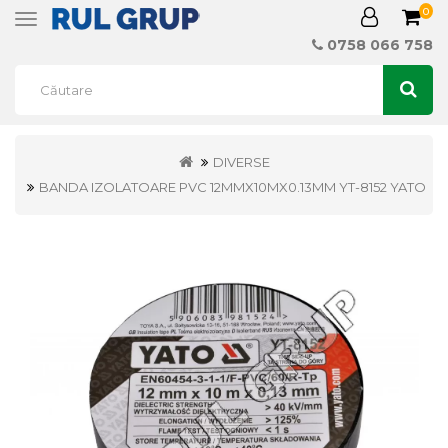
0
Toggle
navigation
0758 066 758
DIVERSE
BANDA IZOLATOARE PVC 12MMX10MX0.13MM YT-8152 YATO