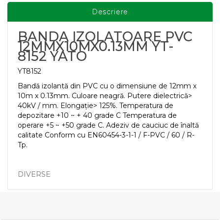
Descriere
BANDA IZOLATOARE PVC
12MMX10MX0.13MM YT-
8152 YATO
YT8152
Bandă izolantă din PVC cu o dimensiune de 12mm x
10m x 0.13mm. Culoare neagră. Putere dielectrică>
40kV / mm. Elongație> 125%. Temperatura de
depozitare +10 ~ + 40 grade C Temperatura de
operare +5 ~ +50 grade C. Adeziv de cauciuc de înaltă
calitate Conform cu EN60454-3-1-1 / F-PVC / 60 / R-
Tp.
DIVERSE