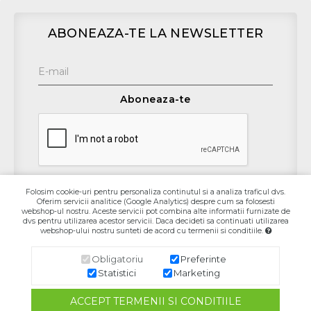
ABONEAZA-TE LA NEWSLETTER
Aboneaza-te
Folosim cookie-uri pentru personaliza continutul si a analiza traficul dvs.
Oferim servicii analitice (Google Analytics) despre cum sa folosesti
Contact
webshop-ul nostru. Aceste servicii pot combina alte informatii furnizate de
dvs pentru utilizarea acestor servicii. Daca decideti sa continuati utilizarea
webshop-ului nostru sunteti de acord cu termenii si conditiile.
Informaţii
Obligatoriu
Preferinte
Contul Meu
Statistici
Marketing
ACCEPT TERMENII SI CONDITIILE
SC.RUL-GRUP.SA
© 2026