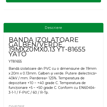
Descriere
BANDA IZOLATOARE
GALBEN/VERDE
19MX20MX0.13 YT-81655
YATO
YT81655
Bandă izolatoare din PVC cu o dimensiune de 19mm
x 20m x 0.13mm. Galben și verde. Putere dielectrică>
40kV / mm. Pierderea> 125%. Temperatura de
depozitare +10 ~ +40 grade C. Temperatura de
funcționare +5 ~ +50 grade C. Conform cu EN60454-
3-1-1 / F-PVC / 60 / R-Tp.
DIVERSE