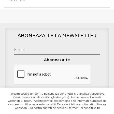
ABONEAZA-TE LA NEWSLETTER
Aboneaza-te
Folosim cookie-uri pentru personaliza continutul si a analiza traficul dvs.
Oferim servicii analitice (Google Analytics) despre cum sa folosesti
Contact
webshop-ul nostru. Aceste servicii pot combina alte informatii furnizate de
dvs pentru utilizarea acestor servicii. Daca decideti sa continuati utilizarea
webshop-ului nostru sunteti de acord cu termenii si conditiile.
Informaţii