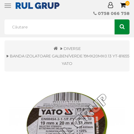
0
Toggle
navigation
0758 066 758
DIVERSE
BANDA IZOLATOARE GALBEN/VERDE 19MX20MX0.13 YT-81655
YATO