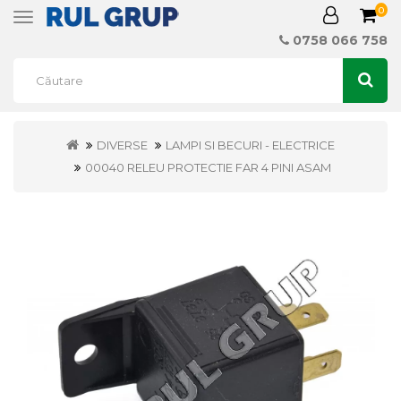
0
Toggle
navigation
0758 066 758
DIVERSE
LAMPI SI BECURI - ELECTRICE
00040 RELEU PROTECTIE FAR 4 PINI ASAM