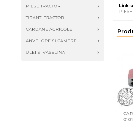
Link-u
PIESE TRACTOR
PIES
TIRANTI TRACTOR
CARDANE AGRICOLE
Prod
ANVELOPE SI CAMERE
ULEI SI VASELINA
OATA DINTATA
BUTUC ROATA FATA U650
CARCA
TOR FATA DT U445
31.31.123 UTB
01018 
42.53.123 UTB
106,00 RON
173,01 RON
2