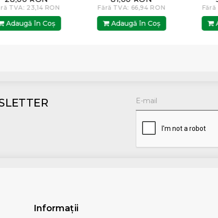
TVA: 23,14 RON
Fără TVA: 66,94 RON
Fără TV
daugă în Coş
Adaugă în Coş
Adau
SLETTER
Informaţii