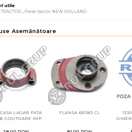
ri utile
E TRACTOR
,
Piese tractor NEW HOLLAND
use Asemănătoare
SA LAGAR FATA
FLANSA 651363 CL
123/44
COSITOARE IMP
SIMERING
64
8,00 RON
81,00 RON
52,