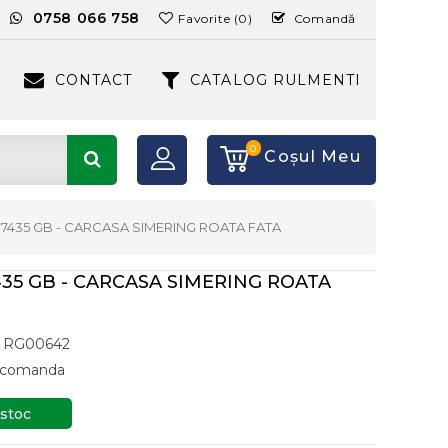
:
0758 066 758
Favorite (0)
Comandă
CONTACT
CATALOG RULMENTI
0
Coşul Meu
07435 GB - CARCASA SIMERING ROATA FATA
435 GB - CARCASA SIMERING ROATA
RG00642
a comanda
 stoc