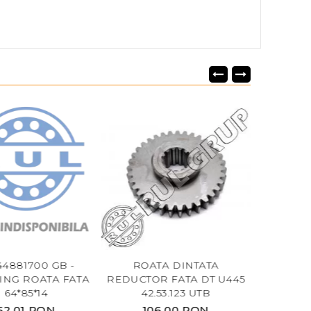
881700 GB -
ROATA DINTATA
BUTUC ROAT
 ROATA FATA
REDUCTOR FATA DT U445
31.31.
*85*14
42.53.123 UTB
01 RON
106,00 RON
173,0