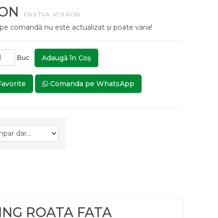
RON
Fără TVA: 47,11 RON
 pe comandă nu este actualizat și poate varia!
Buc
Adaugă în Coş
Favorite
Comanda pe WhatsApp
RING ROATA FATA