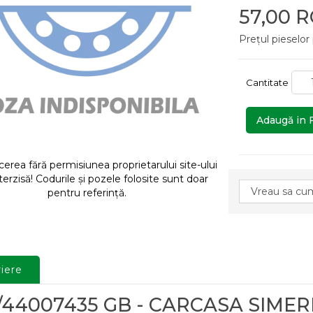
57,00 
Prețul pieselor
Cantitate
Adaugă in 
rea fără permisiunea proprietarului site-ului
terzisă! Codurile și pozele folosite sunt doar
pentru referință.
iere
3/44007435 GB - CARCASA SIME