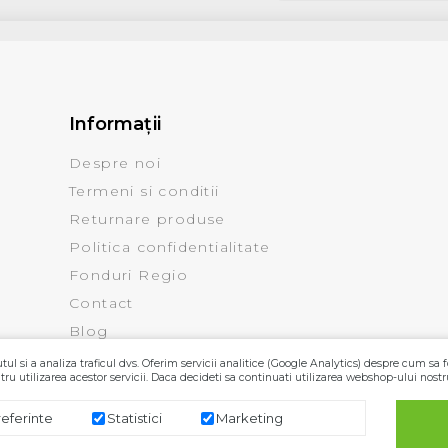
Informaţii
Despre noi
Termeni si conditii
Returnare produse
Politica confidentialitate
Fonduri Regio
Contact
Blog
ul si a analiza traficul dvs. Oferim servicii analitice (Google Analytics) despre cum sa f
ru utilizarea acestor servicii. Daca decideti sa continuati utilizarea webshop-ului nostr
referinte
Statistici
Marketing