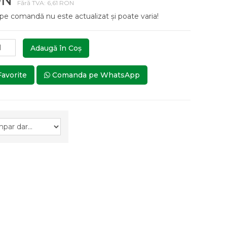
ON
Fără TVA: 6,61 RON
 pe comandă nu este actualizat și poate varia!
Adaugă în Coş
Favorite
Comanda pe WhatsApp