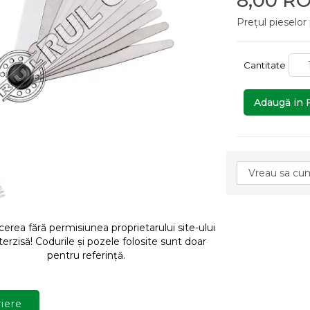
8,00 R
Prețul pieselor
Cantitate
Adaugă in 
rea fără permisiunea proprietarului site-ului
terzisă! Codurile și pozele folosite sunt doar
pentru referință.
iere