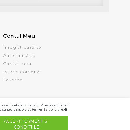
Contul Meu
Înregistrează-te
Autentifică-te
Contul meu
Istoric comenzi
Favorite
olosesti webshop-ul nostru. Aceste servicii pot
u sunteti de acord cu termenii si conditiile.
ACCEPT TERMENII SI
CONDITIILE