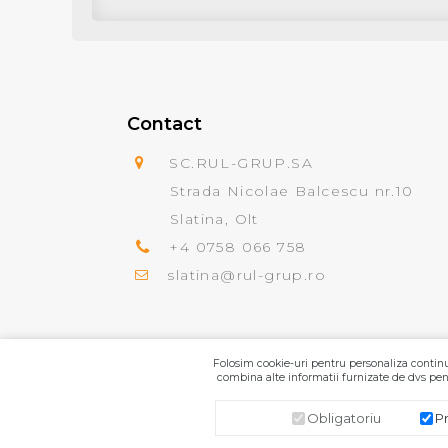
Contact
SC.RUL-GRUP.SA
Strada Nicolae Balcescu nr.10
Slatina, Olt
+4 0758 066 758
slatina@rul-grup.ro
Folosim cookie-uri pentru personaliza continut
combina alte informatii furnizate de dvs pent
Obligatoriu
P
SC.RUL-GRUP.SA
© 2026