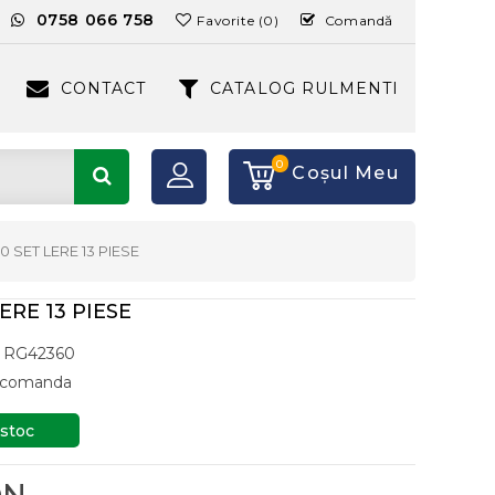
:
0758 066 758
Favorite (0)
Comandă
CONTACT
CATALOG RULMENTI
0
Coşul Meu
30 SET LERE 13 PIESE
LERE 13 PIESE
RG42360
a comanda
 stoc