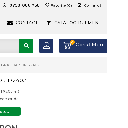
:
0758 066 758
Favorite (0)
Comandă
CONTACT
CATALOG RULMENTI
0
Coşul Meu
BRAZDAR DR 172402
R 172402
RG35340
a comanda
 stoc