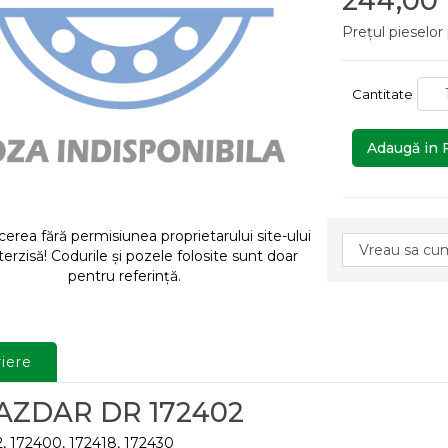
244,00
Prețul pieselor
Cantitate
Adaugă in 
rea fără permisiunea proprietarului site-ului
terzisă! Codurile și pozele folosite sunt doar
pentru referință.
iere
AZDAR DR 172402
, 172400, 172418, 172430