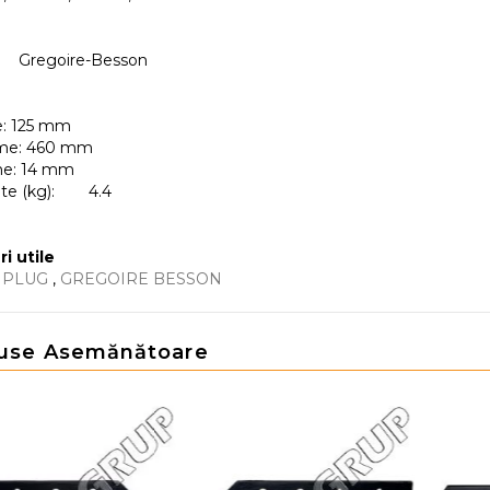
Gregoire-Besson
e: 125 mm
me: 460 mm
me: 14 mm
te (kg):
4.4
ri utile
 PLUG
,
GREGOIRE BESSON
use Asemănătoare