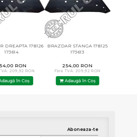
A 178126
BRAZDAR STANGA 178125
VARF BRAZDAR 17
173613
ON
254,00 RON
346,00 RON
92 RON
Fără TVA: 209,92 RON
Fără TVA: 285,95 
Coş
Adaugă în Coş
Adaugă în Co
Aboneaza-te