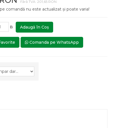
 RON
Fără TVA: 201,65 RON
 pe comandă nu este actualizat și poate varia!
B
Adaugă în Coş
Favorite
Comanda pe WhatsApp