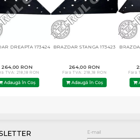
TA 173424
BRAZDAR STANGA 173423
BRAZDAR DREAPT
173614
 RON
264,00 RON
254,00 R
8,18 RON
Fără TVA: 218,18 RON
Fără TVA: 209,
n Coş
Adaugă în Coş
Adaugă în 
SLETTER