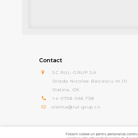
Contact
SC.RUL-GRUP.SA
Strada Nicolae Balcescu nr.10
Slatina, Olt
+4 0758 066 758
slatina@rul-grup.ro
Folosim cookie-uri pentru personaliza continut