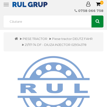
0
Toggle
navigation
0758 066 758
PIESE TRACTOR
Piese tractor DEUTZ FAHR
21/117-74 DF - DIUZA INJECTOR 02934378