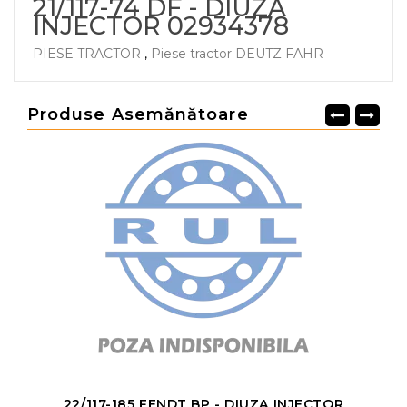
21/117-74 DF - DIUZA
INJECTOR 02934378
PIESE TRACTOR
,
Piese tractor DEUTZ FAHR
Produse Asemănătoare
22/117-185 FENDT BP - DIUZA INJECTOR