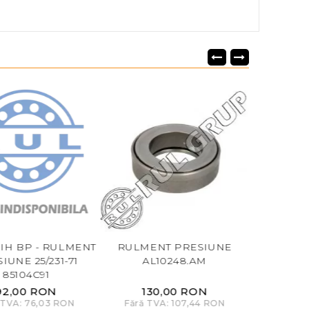
11 IH BP - RULMENT
RULMENT PRESIUNE
23/231-16 
IUNE 25/231-71
AL10248.AM
PRESIUNE 2
85104C91
6 30/2
92,00 RON
130,00 RON
34
 TVA: 76,03 RON
Fără TVA: 107,44 RON
Fără T