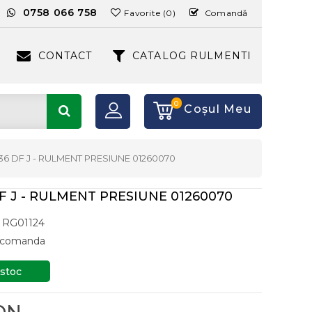
:
0758 066 758
Favorite (0)
Comandă
CONTACT
CATALOG RULMENTI
0
Coşul Meu
-36 DF J - RULMENT PRESIUNE 01260070
DF J - RULMENT PRESIUNE 01260070
RG01124
a comanda
 stoc