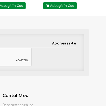
daugă în Coş
Adaugă în Coş
Ada
Aboneaza-te
Contul Meu
Înregistrează-te