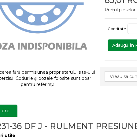
83,01 
Prețul pieselor
Cantitate
Adaugă in 
rea fără permisiunea proprietarului site-ului
terzisă! Codurile și pozele folosite sunt doar
pentru referință.
iere
231-36 DF J - RULMENT PRESIUN
ri utile