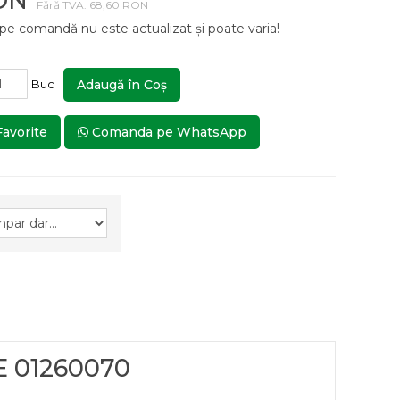
RON
Fără TVA: 68,60 RON
 pe comandă nu este actualizat și poate varia!
Buc
Adaugă în Coş
Favorite
Comanda pe WhatsApp
E 01260070