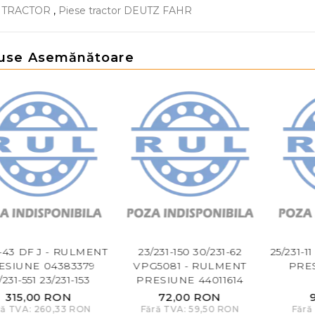
E TRACTOR
,
Piese tractor DEUTZ FAHR
use Asemănătoare
1-43 DF J - RULMENT
23/231-150 30/231-62
25/231-
ESIUNE 04383379
VPG5081 - RULMENT
PRES
/231-551 23/231-153
PRESIUNE 44011614
315,00 RON
72,00 RON
ră TVA: 260,33 RON
Fără TVA: 59,50 RON
Fără