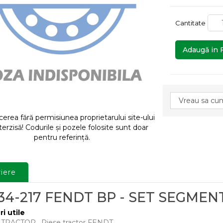
Cantitate
Adaugă in 
rea fără permisiunea proprietarului site-ului
terzisă! Codurile și pozele folosite sunt doar
pentru referință.
iere
34-217 FENDT BP - SET SEGMEN
ri utile
E TRACTOR
,
Piese tractor FENDT