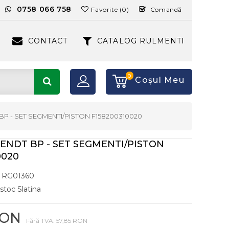
:
0758 066 758
Favorite (0)
Comandă
CONTACT
CATALOG RULMENTI
0
Coşul Meu
 BP - SET SEGMENTI/PISTON F158200310020
 FENDT BP - SET SEGMENTI/PISTON
0020
RG01360
 stoc Slatina
RON
Fără TVA: 57,85 RON