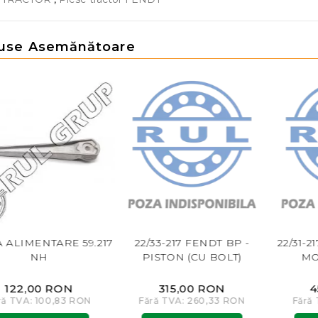
use Asemănătoare
 ALIMENTARE 59.217
22/33-217 FENDT BP -
22/31-2
NH
PISTON (CU BOLT)
MO
122,00 RON
315,00 RON
4
ră TVA: 100,83 RON
Fără TVA: 260,33 RON
Fără