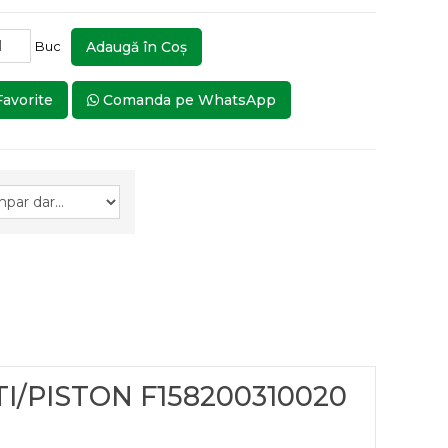
Buc
Adaugă în Coş
Favorite
Comanda pe WhatsApp
TI/PISTON F158200310020