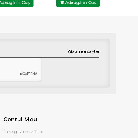
daugă în Coş
Adaugă în Coş
Ada
Aboneaza-te
Contul Meu
Înregistrează-te