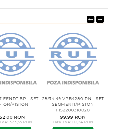
17 FENDT BP - SET
28/34-49 VPB4280 RN - SET
CUREA 
TOR/PISTON
SEGMENTI/PISTON
STO
F158200310020
52,00 RON
99,99 RON
14
 TVA: 373,55 RON
Fără TVA: 82,64 RON
Fără TV