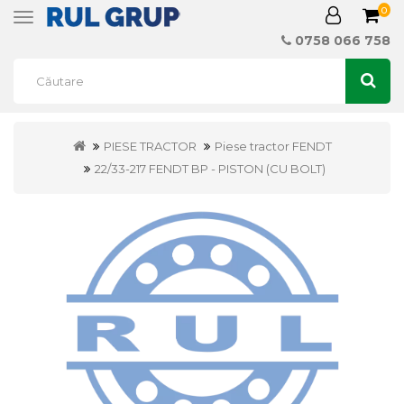
0
Toggle
navigation
0758 066 758
PIESE TRACTOR
Piese tractor FENDT
22/33-217 FENDT BP - PISTON (CU BOLT)