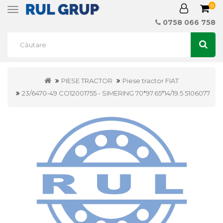
0
Toggle
navigation
0758 066 758
PIESE TRACTOR
Piese tractor FIAT
23/6470-49 CO12001755 - SIMERING 70*97.65*14/19.5 5106077