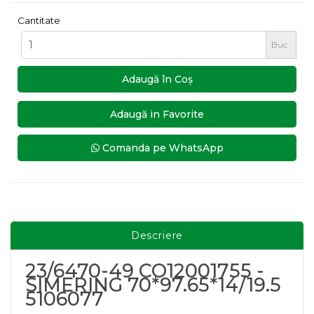
Cantitate
Buc
Adaugă în Coş
Adaugă in Favorite
Comanda pe WhatsApp
Descriere
23/6470-49 CO12001755 -
SIMERING 70*97.65*14/19.5
5106077