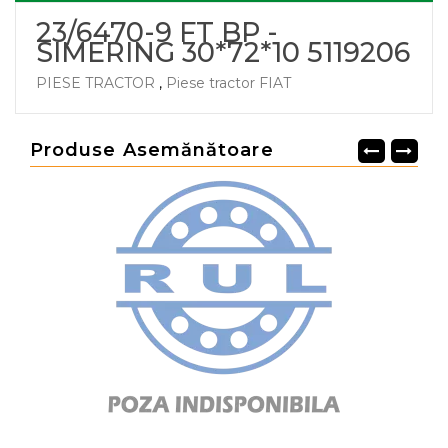
23/6470-9 FT BP -
SIMERING 30*72*10 5119206
PIESE TRACTOR
,
Piese tractor FIAT
Produse Asemănătoare