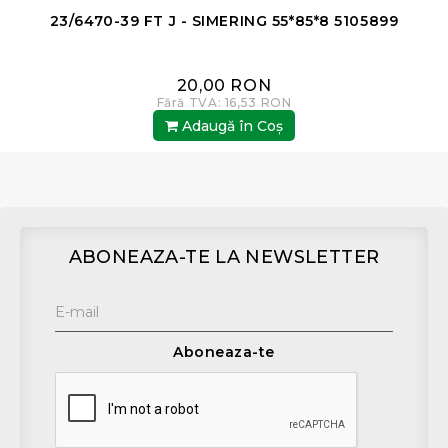
23/6470-39 FT J - SIMERING 55*85*8 5105899
2
20,00 RON
Fără TVA: 16,53 RON
Adaugă în Coş
ABONEAZA-TE LA NEWSLETTER
Aboneaza-te