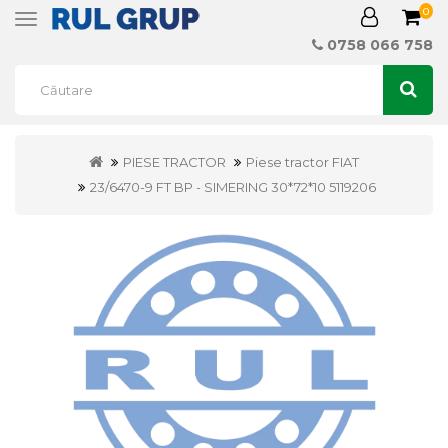
0
Toggle
navigation
0758 066 758
PIESE TRACTOR
Piese tractor FIAT
23/6470-9 FT BP - SIMERING 30*72*10 5119206