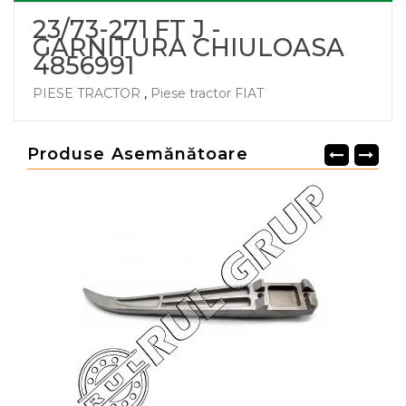
23/73-271 FT J -
GARNITURA CHIULOASA
4856991
PIESE TRACTOR
,
Piese tractor FIAT
Produse Asemănătoare