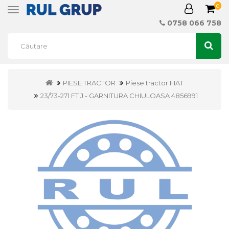
0
Toggle
navigation
0758 066 758
PIESE TRACTOR
Piese tractor FIAT
23/73-271 FT J - GARNITURA CHIULOASA 4856991