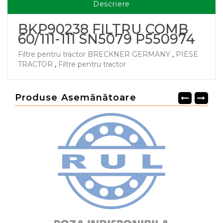
Descriere
BKP90238 FILTRU COMB
60/111-111 SN5079 P550974
Filtre pentru tractor BRECKNER GERMANY
,
PIESE
TRACTOR
,
Filtre pentru tractor
Produse Asemănătoare