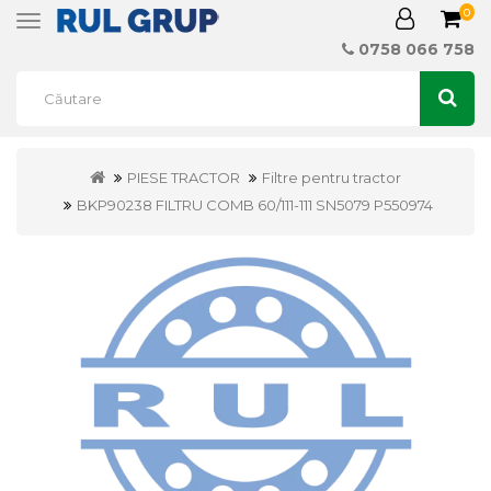
0
Toggle
navigation
0758 066 758
PIESE TRACTOR
Filtre pentru tractor
BKP90238 FILTRU COMB 60/111-111 SN5079 P550974